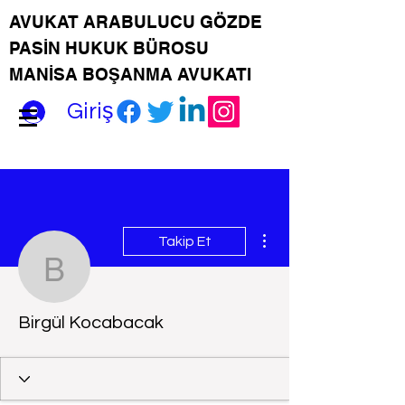
AVUKAT ARABULUCU GÖZDE
PASİN HUKUK BÜROSU
MANİSA BOŞANMA AVUKATI
Giriş
Diğer Eylemler
Takip Et
Birgül Kocabacak
Birgül Kocabacak