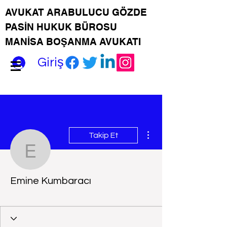
AVUKAT ARABULUCU GÖZDE
PASİN HUKUK BÜROSU
MANİSA BOŞANMA AVUKATI
Giriş
Diğer Eylemler
Takip Et
Emine Kumbaracı
Emine Kumbaracı
vip üye
+
4