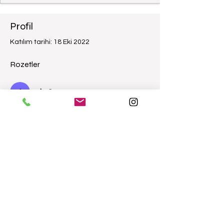
Profil
Katılım tarihi: 18 Eki 2022
Rozetler
vip üye
Genel Bakış
Ad
Emine
terthemishukuk