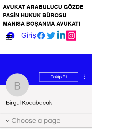
AVUKAT ARABULUCU GÖZDE
PASİN HUKUK BÜROSU
MANİSA BOŞANMA AVUKATI
Giriş
Diğer Eylemler
Takip Et
Birgül Kocabacak
Birgül Kocabacak