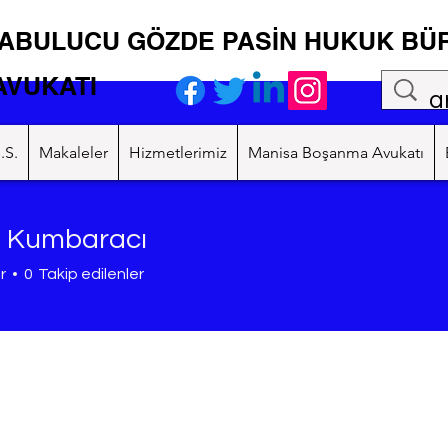
ABULUCU GÖZDE PASİN HUKUK BÜ
VUKATI
.S.
Makaleler
Hizmetlerimiz
Manisa Boşanma Avukatı
 Kumbaracı
mbaracı
r
0
Takip edilenler
4