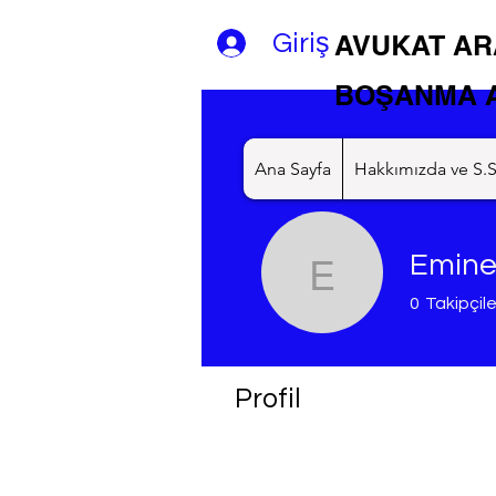
Giriş
AVUKAT AR
BOŞANMA A
Ana Sayfa
Hakkımızda ve S.S
Emine
Emine Ku
0
Takipçile
vip üye
+
Profil